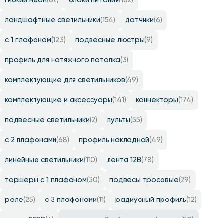
гибкий неон
(62)
блоки питания
(182)
ландшафтные светильники
(154)
датчики
(6)
с 1 плафоном
(123)
подвесные люстры
(9)
профиль для натяжного потолка
(3)
комплектующие для светильников
(49)
комплектующие и аксессуары
(141)
коннекторы
(174)
подвесные светильники
(2)
пульты
(55)
с 2 плафонами
(68)
профиль накладной
(49)
линейные светильники
(110)
лента 12B
(78)
торшеры с 1 плафоном
(30)
подвесы тросовые
(29)
реле
(25)
с 3 плафонами
(11)
радиусный профиль
(12)