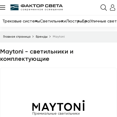
Назад
Каталог
Трековые системы
Светильники
Люстры
Бра
Уличные свет
Трековые системы
Главная страница
Бренды
Maytoni
Светильники
Maytoni - светильники и
Люстры
комплектующие
Бра
Уличные светильники
Электротовары
Светодиодные ленты
Торшеры
Настольные лампы
Премиальные светильники