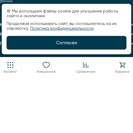
данных
🍪 Мы используем файлы cookie для улучшения работы
сайта и аналитики.
Продолжая использовать сайт, вы соглашаетесь на их
Каталог
обработку.
Политика конфиденциальности
.
Компания
Согласен
Помощь
Каталог
Избранное
Сравнение
Корзина
+7 960 123 02 03
info@factorsveta.ru
г. Воронеж, Кольцовская, 9А
пн.-пт.: 10:00 - 19:00,
сб.: 11:00 - 17:00
воскресенье выходной