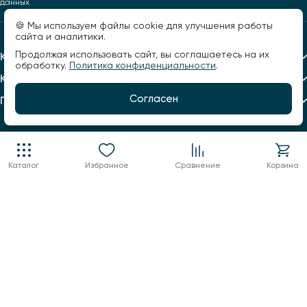
данных
🍪 Мы используем файлы cookie для улучшения работы
сайта и аналитики.
Продолжая использовать сайт, вы соглашаетесь на их
Каталог
обработку.
Политика конфиденциальности
.
Компания
Согласен
Помощь
Каталог
Избранное
Сравнение
Корзина
+7 960 123 02 03
info@factorsveta.ru
г. Воронеж, Кольцовская, 9А
пн.-пт.: 10:00 - 19:00,
сб.: 11:00 - 17:00
воскресенье выходной