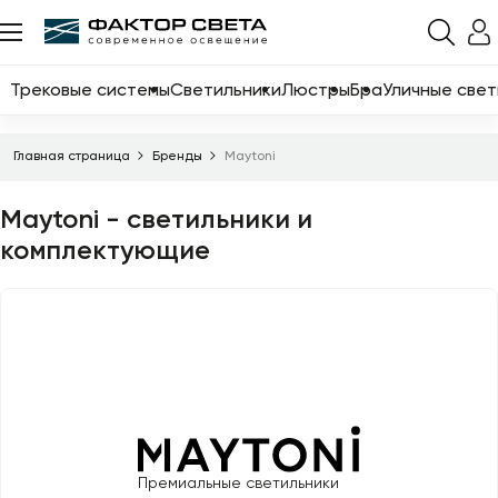
Назад
Каталог
Трековые системы
Светильники
Люстры
Бра
Уличные свет
Трековые системы
Главная страница
Бренды
Maytoni
Светильники
Maytoni - светильники и
Люстры
комплектующие
Бра
Уличные светильники
Электротовары
Светодиодные ленты
Торшеры
Настольные лампы
Премиальные светильники