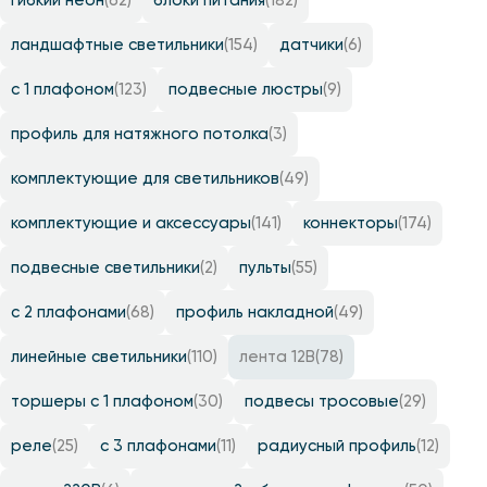
гибкий неон
(62)
блоки питания
(182)
ландшафтные светильники
(154)
датчики
(6)
с 1 плафоном
(123)
подвесные люстры
(9)
профиль для натяжного потолка
(3)
комплектующие для светильников
(49)
комплектующие и аксессуары
(141)
коннекторы
(174)
подвесные светильники
(2)
пульты
(55)
с 2 плафонами
(68)
профиль накладной
(49)
линейные светильники
(110)
лента 12B
(78)
торшеры с 1 плафоном
(30)
подвесы тросовые
(29)
реле
(25)
с 3 плафонами
(11)
радиусный профиль
(12)