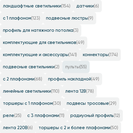
ландшафтные светильники
(154)
датчики
(6)
с 1 плафоном
(123)
подвесные люстры
(9)
профиль для натяжного потолка
(3)
комплектующие для светильников
(49)
комплектующие и аксессуары
(141)
коннекторы
(174)
подвесные светильники
(2)
пульты
(55)
с 2 плафонами
(68)
профиль накладной
(49)
линейные светильники
(110)
лента 12B
(78)
торшеры с 1 плафоном
(30)
подвесы тросовые
(29)
реле
(25)
с 3 плафонами
(11)
радиусный профиль
(12)
лента 220B
(6)
торшеры с 2 и более плафонами
(50)