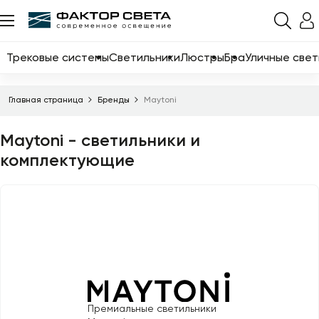
Назад
Каталог
Трековые системы
Светильники
Люстры
Бра
Уличные свет
Трековые системы
Главная страница
Бренды
Maytoni
Светильники
Maytoni - светильники и
Люстры
комплектующие
Бра
Уличные светильники
Электротовары
Светодиодные ленты
Торшеры
Настольные лампы
Премиальные светильники