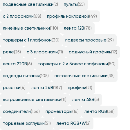
подвесные светильники
(2)
пульты
(55)
с 2 плафонами
(68)
профиль накладной
(49)
линейные светильники
(110)
лента 12B
(78)
торшеры с 1 плафоном
(30)
подвесы тросовые
(29)
реле
(25)
с 3 плафонами
(11)
радиусный профиль
(12)
лента 220B
(6)
торшеры с 2 и более плафонами
(50)
подводы питания
(105)
потолочные светильники
(35)
розетки
(4)
лента 24B
(187)
профили
(21)
встраиваемые светильники
(11)
лента 48B
(5)
соединители
(136)
прожекторы
(16)
лента RGB
(38)
торцевые заглушки
(51)
лента RGB+W
(2)