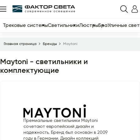
Назад
Каталог
Трековые системы
Светильники
Люстры
Бра
Уличные свет
Трековые системы
Главная страница
Бренды
Maytoni
Светильники
Maytoni - светильники и
Люстры
комплектующие
Бра
Уличные светильники
Электротовары
Светодиодные ленты
Премиальные светильники Maytoni
Торшеры
сочетают европейский дизайн и
надежность. Бренд был основан в 2009
Настольные лампы
году в Германии. Дизайн коллекций