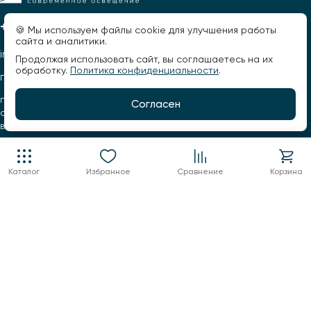
+7 960 123 02 03
🍪 Мы используем файлы cookie для улучшения работы
сайта и аналитики.
info@factorsveta.ru
Продолжая использовать сайт, вы соглашаетесь на их
обработку.
Политика конфиденциальности
.
г. Воронеж, Кольцовская, 9А
пн.-пт.: 10:00 - 19:00,
Согласен
сб.: 11:00 - 17:00
воскресенье выходной
Каталог
Избранное
Сравнение
Корзина
Конфиденциальность
Оферта
© 2026, Фактор света. Все права защищены.
Разработано -