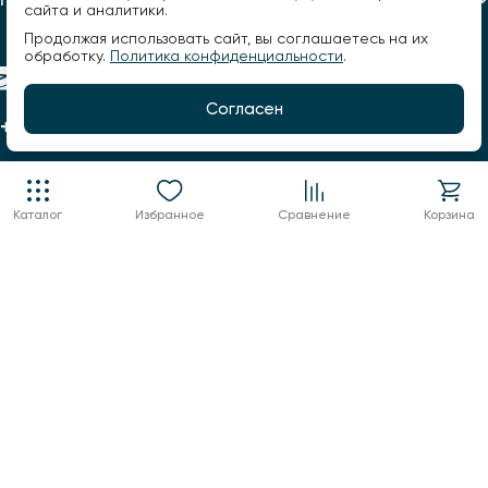
сайта и аналитики.
Продолжая использовать сайт, вы соглашаетесь на их
обработку.
Политика конфиденциальности
.
Согласен
+7 960 123 02 03
info@factorsveta.ru
г. Воронеж, Кольцовская, 9А
Каталог
Избранное
Сравнение
Корзина
пн.-пт.: 10:00 - 19:00,
сб.: 11:00 - 17:00
воскресенье выходной
Конфиденциальность
Оферта
© 2026, Фактор света. Все права защищены.
Разработано -