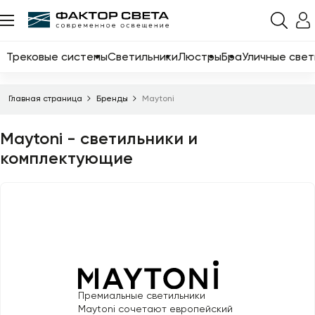
Назад
Каталог
Трековые системы
Светильники
Люстры
Бра
Уличные свет
Трековые системы
Главная страница
Бренды
Maytoni
Светильники
Maytoni - светильники и
Люстры
комплектующие
Бра
Уличные светильники
Электротовары
Светодиодные ленты
Торшеры
Премиальные светильники
Настольные лампы
Maytoni сочетают европейский