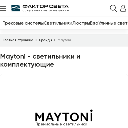
Назад
Каталог
Трековые системы
Светильники
Люстры
Бра
Уличные свет
Трековые системы
Главная страница
Бренды
Maytoni
Светильники
Maytoni - светильники и
Люстры
комплектующие
Бра
Уличные светильники
Электротовары
Светодиодные ленты
Торшеры
Настольные лампы
Премиальные светильники