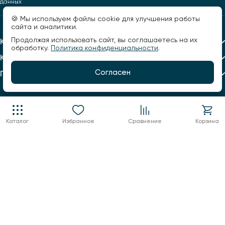
данных
🍪 Мы используем файлы cookie для улучшения работы
сайта и аналитики.
Продолжая использовать сайт, вы соглашаетесь на их
Каталог
обработку.
Политика конфиденциальности
.
Компания
Согласен
Помощь
Каталог
Избранное
Сравнение
Корзина
+7 960 123 02 03
info@factorsveta.ru
г. Воронеж, Кольцовская, 9А
пн.-пт.: 10:00 - 19:00,
сб.: 11:00 - 17:00
воскресенье выходной