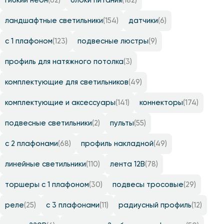
гибкий неон
(62)
блоки питания
(182)
ландшафтные светильники
(154)
датчики
(6)
с 1 плафоном
(123)
подвесные люстры
(9)
профиль для натяжного потолка
(3)
комплектующие для светильников
(49)
комплектующие и аксессуары
(141)
коннекторы
(174)
подвесные светильники
(2)
пульты
(55)
с 2 плафонами
(68)
профиль накладной
(49)
линейные светильники
(110)
лента 12B
(78)
торшеры с 1 плафоном
(30)
подвесы тросовые
(29)
реле
(25)
с 3 плафонами
(11)
радиусный профиль
(12)