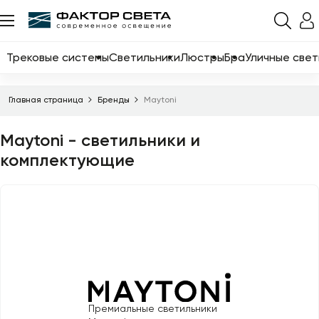
Назад
Каталог
Трековые системы
Светильники
Люстры
Бра
Уличные свет
Трековые системы
Главная страница
Бренды
Maytoni
Светильники
Maytoni - светильники и
Люстры
комплектующие
Бра
Уличные светильники
Электротовары
Светодиодные ленты
Торшеры
Настольные лампы
Премиальные светильники