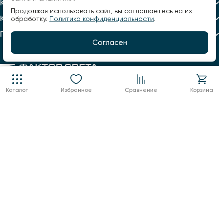
Каталог
Продолжая использовать сайт, вы соглашаетесь на их
Компания
обработку.
Политика конфиденциальности
.
Помощь
Согласен
+7 960 123 02 03
Каталог
Избранное
Сравнение
Корзина
info@factorsveta.ru
г. Воронеж, Кольцовская, 9А
пн.-пт.: 10:00 - 19:00,
сб.: 11:00 - 17:00
воскресенье выходной