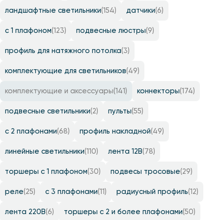
ландшафтные светильники
(154)
датчики
(6)
с 1 плафоном
(123)
подвесные люстры
(9)
профиль для натяжного потолка
(3)
комплектующие для светильников
(49)
комплектующие и аксессуары
(141)
коннекторы
(174)
подвесные светильники
(2)
пульты
(55)
с 2 плафонами
(68)
профиль накладной
(49)
линейные светильники
(110)
лента 12B
(78)
торшеры с 1 плафоном
(30)
подвесы тросовые
(29)
реле
(25)
с 3 плафонами
(11)
радиусный профиль
(12)
лента 220B
(6)
торшеры с 2 и более плафонами
(50)