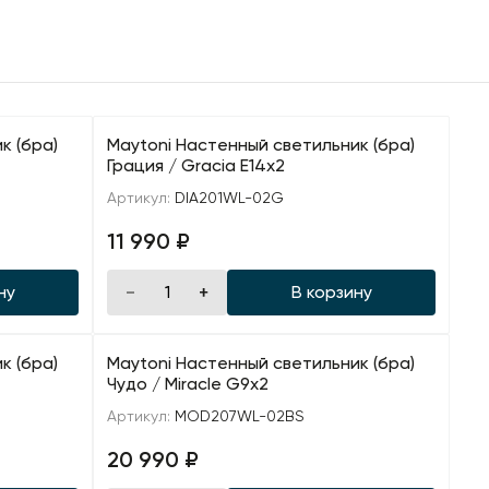
к (бра)
Maytoni Настенный светильник (бра)
Грация / Gracia E14х2
Артикул:
DIA201WL-02G
11 990 ₽
ну
В корзину
к (бра)
Maytoni Настенный светильник (бра)
Чудо / Miracle G9х2
Артикул:
MOD207WL-02BS
20 990 ₽