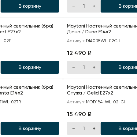
В корзину
В корзи
нный светильник (бра)
Maytoni Настенный светильни
ert E27х2
Дюна / Dune E14х2
L-02B
Артикул:
DIA005WL-02CH
12 490 ₽
В корзину
В корзи
нный светильник (бра)
Maytoni Настенный светильни
anta E14х2
Стужа / Gelid E27х2
1WL-02TR
Артикул:
MOD184-WL-02-CH
15 490 ₽
В корзину
В корзи