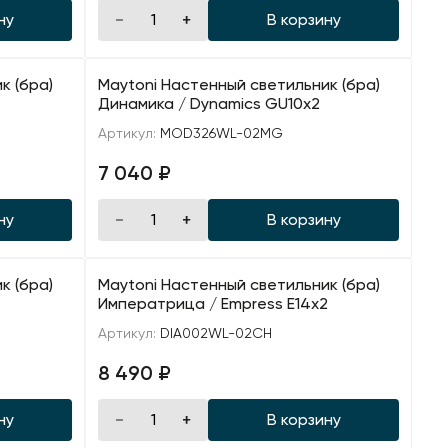
ну
В корзину
к (бра)
Maytoni Настенный светильник (бра)
Динамика / Dynamics GU10х2
Артикул:
MOD326WL-02MG
7 040 ₽
ну
В корзину
к (бра)
Maytoni Настенный светильник (бра)
Императрица / Empress E14х2
Артикул:
DIA002WL-02CH
8 490 ₽
ну
В корзину