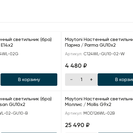
нный светильник (бра)
Maytoni Настенный светильни
 E14х2
Парма / Parma GU10х2
4WL-02G
Артикул:
C124WL-GU10-02-W
4 480 ₽
В корзину
В корзи
нный светильник (бра)
Maytoni Настенный светильни
isan GU10х2
Моллис / Mollis G9х2
L-02-GU10-B
Артикул:
MOD126WL-02B
25 490 ₽