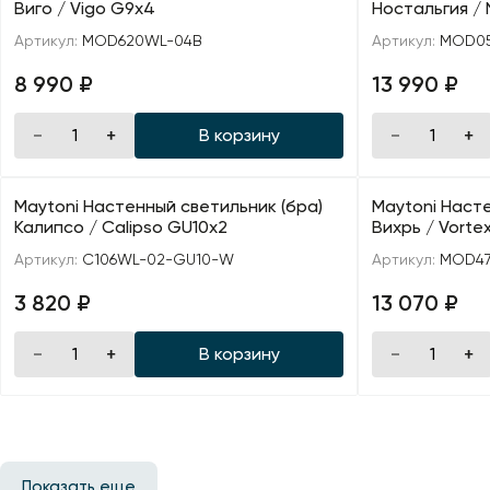
Виго / Vigo G9х4
Ностальгия / 
Артикул:
MOD620WL-04B
Артикул:
MOD0
8 990 ₽
13 990 ₽
В корзину
Maytoni Настенный светильник (бра)
Maytoni Насте
Калипсо / Calipso GU10х2
Вихрь / Vorte
Артикул:
C106WL-02-GU10-W
Артикул:
MOD47
3 820 ₽
13 070 ₽
В корзину
Показать еще