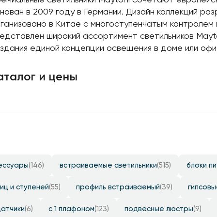
нован в 2009 году в Германии. Дизайн коллекций ра
ганизовано в Китае с многоступенчатым контролем
едставлен широкий ассортимент светильников Mayto
здания единой концепции освещения в доме или офи
аталог и цены
ессуары
(146)
встраиваемые светильники
(515)
блоки п
иц и ступеней
(55)
профиль встраиваемый
(39)
гипсовы
датчики
(6)
с 1 плафоном
(123)
подвесные люстры
(9)