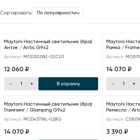
Сортировать:
По популярности
Maytoni Настенный светильник (бра)
Maytoni Насте
Антик / Antic G9х2
Рамка / Frame
Артикул:
MOD302WL-02CG1
Артикул:
MOD17
12 060 ₽
14 070 ₽
В корзину
Maytoni Настенный светильник (бра)
Maytoni Насте
Глэмпинг / Glamping G9х2
Ремесло / Art
Артикул:
MOD437WL-02BG
Артикул:
C080W
14 070 ₽
3 390 ₽