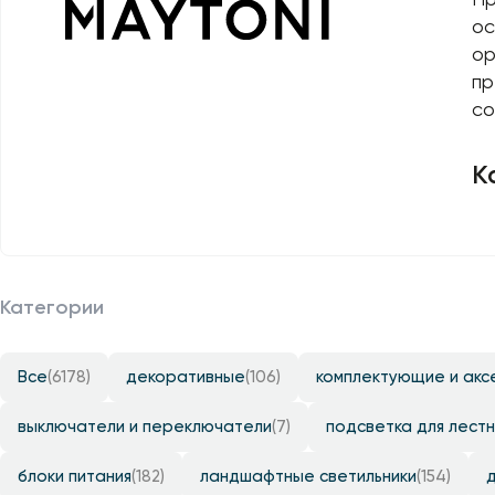
Уличные светильники
шинопровод
Профили для ленты
ос
ор
Электротовары
Лампочки
пр
Светодиодные ленты
со
Торшеры
К
Настольные лампы
Профили для ленты
Лампочки
Категории
Все
(6178)
декоративные
(106)
комплектующие и акс
выключатели и переключатели
(7)
подсветка для лестн
блоки питания
(182)
ландшафтные светильники
(154)