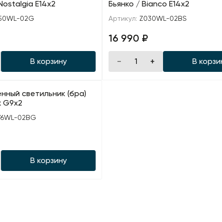
Nostalgia E14х2
Бьянко / Bianco E14х2
50WL-02G
Артикул:
Z030WL-02BS
16 990 ₽
В корзину
В корзи
нный светильник (бра)
x G9х2
6WL-02BG
В корзину