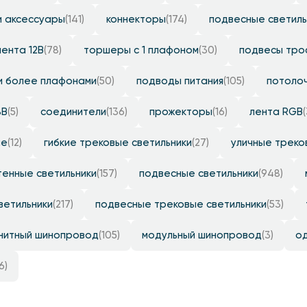
и аксессуары
(141)
коннекторы
(174)
подвесные светиль
лента 12B
(78)
торшеры с 1 плафоном
(30)
подвесы тро
и более плафонами
(50)
подводы питания
(105)
потолоч
8B
(5)
соединители
(136)
прожекторы
(16)
лента RGB
ие
(12)
гибкие трековые светильники
(27)
уличные треко
тенные светильники
(157)
подвесные светильники
(948)
ветильники
(217)
подвесные трековые светильники
(53)
нитный шинопровод
(105)
модульный шинопровод
(3)
о
6)