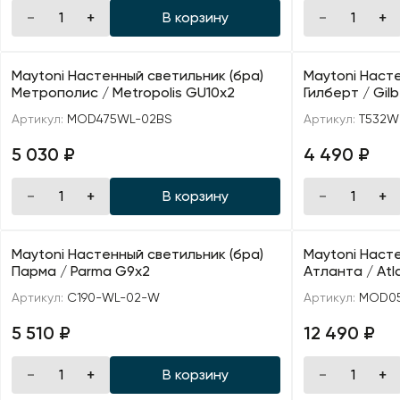
В корзину
Maytoni Настенный светильник (бра)
Maytoni Насте
Метрополис / Metropolis GU10х2
Гилберт / Gilb
Артикул:
MOD475WL-02BS
Артикул:
T532W
5 030 ₽
4 490 ₽
В корзину
Maytoni Настенный светильник (бра)
Maytoni Насте
Парма / Parma G9х2
Атланта / Atl
Артикул:
C190-WL-02-W
Артикул:
MOD05
5 510 ₽
12 490 ₽
В корзину