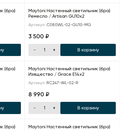
к (бра)
Maytoni Настенный светильник (бра)
Ремесло / Artisan GU10х2
Артикул:
C080WL-02-GU10-MG
3 500 ₽
ну
В корзину
к (бра)
Maytoni Настенный светильник (бра)
Изящество / Grace E14х2
Артикул:
RC247-WL-02-R
8 990 ₽
ну
В корзину
к (бра)
Maytoni Настенный светильник (бра)