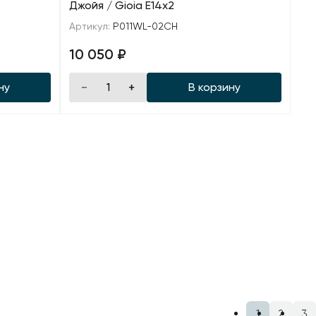
Джойя / Gioia E14х2
Артикул:
P011WL-02CH
10 050 ₽
ну
В корзину
1
2
3