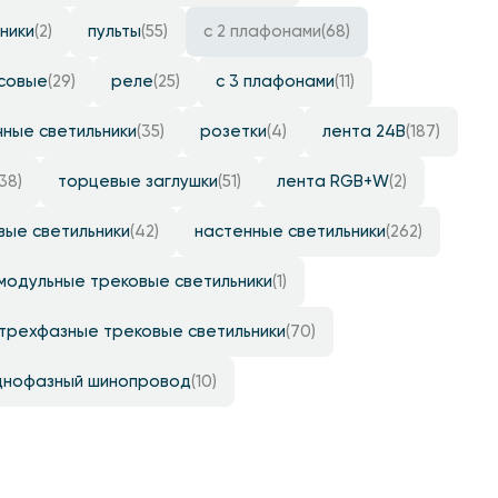
ники
(2)
пульты
(55)
с 2 плафонами
(68)
совые
(29)
реле
(25)
с 3 плафонами
(11)
ные светильники
(35)
розетки
(4)
лента 24B
(187)
(38)
торцевые заглушки
(51)
лента RGB+W
(2)
вые светильники
(42)
настенные светильники
(262)
модульные трековые светильники
(1)
трехфазные трековые светильники
(70)
днофазный шинопровод
(10)