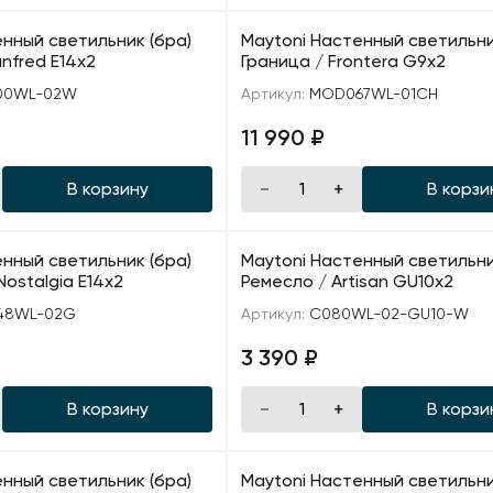
нный светильник (бра)
Maytoni Настенный светильни
nfred E14х2
Граница / Frontera G9х2
00WL-02W
Артикул:
MOD067WL-01CH
11 990 ₽
В корзину
В корзи
нный светильник (бра)
Maytoni Настенный светильни
Nostalgia E14х2
Ремесло / Artisan GU10х2
48WL-02G
Артикул:
C080WL-02-GU10-W
3 390 ₽
В корзину
В корзи
нный светильник (бра)
Maytoni Настенный светильни