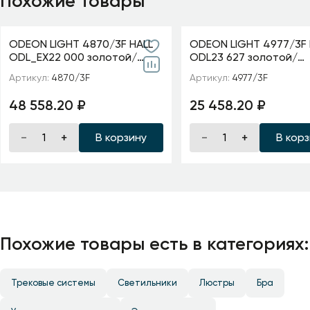
Похожие товары
ODEON LIGHT 4870/3F HALL
ODEON LIGHT 4977/3F 
ODL_EX22 000 золотой/
ODL23 627 золотой/
чёрный/стекло Торшер E14
хрусталь Торшер E14
Артикул:
4870/3F
Артикул:
4977/3F
3*40W VENTAGLIO
VERSIA
48 558.20 ₽
25 458.20 ₽
В корзину
В кор
Похожие товары есть в категориях:
Трековые системы
Светильники
Люстры
Бра