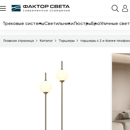
Назад
Каталог
Трековые системы
Светильники
Люстры
Бра
Уличные свет
Трековые системы
Главная страница
Каталог
Торшеры
торшеры с 2 и более плафо
Светильники
Люстры
Бра
Уличные светильники
Электротовары
Светодиодные ленты
Торшеры
Настольные лампы