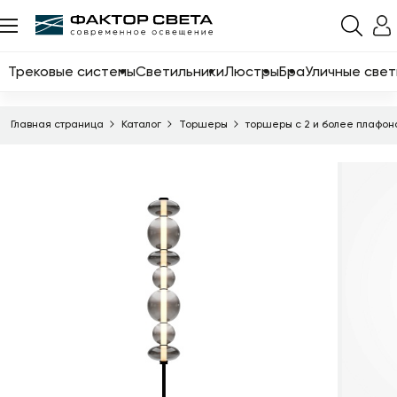
Назад
Каталог
Трековые системы
Светильники
Люстры
Бра
Уличные свет
Трековые системы
Главная страница
Каталог
Торшеры
торшеры с 2 и более плафо
Светильники
Люстры
Бра
Уличные светильники
Электротовары
Светодиодные ленты
Торшеры
Настольные лампы