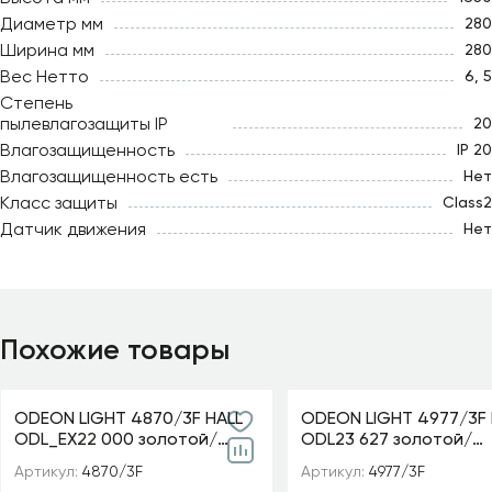
Диаметр мм
280
Ширина мм
280
Вес Нетто
6, 5
Степень
пылевлагозащиты IP
20
Влагозащищенность
IP 20
Влагозащищенность есть
Нет
Класс защиты
Class2
Датчик движения
Нет
Похожие товары
ODEON LIGHT 4870/3F HALL
ODEON LIGHT 4977/3F 
ODL_EX22 000 золотой/
ODL23 627 золотой/
чёрный/стекло Торшер E14
хрусталь Торшер E14
Артикул:
4870/3F
Артикул:
4977/3F
3*40W VENTAGLIO
VERSIA