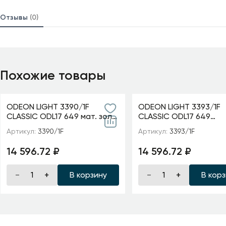
Отзывы
(0)
Похожие товары
ODEON LIGHT 3390/1F
ODEON LIGHT 3393/1F
CLASSIC ODL17 649 мат. зол/
CLASSIC ODL17 649
абажур ткань/хрусталь
мат.золото/абажур т
Артикул:
3390/1F
Артикул:
3393/1F
Торшер E14 40W 220V
хрусталь Торшер E14
AURELIA
220V GAELLORI
14 596.72 ₽
14 596.72 ₽
В корзину
В кор