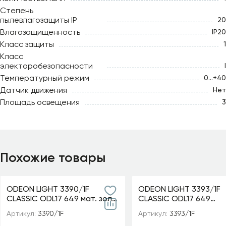
Степень
пылевлагозащиты IP
20
Влагозащищенность
IP20
Класс защиты
1
Класс
электоробезопасности
I
Температурный режим
0...+40
Датчик движения
Нет
Площадь освещения
3
Похожие товары
ODEON LIGHT 3390/1F
ODEON LIGHT 3393/1F
CLASSIC ODL17 649 мат. зол/
CLASSIC ODL17 649
абажур ткань/хрусталь
мат.золото/абажур т
Артикул:
3390/1F
Артикул:
3393/1F
Торшер E14 40W 220V
хрусталь Торшер E14