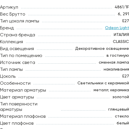
Артикул
4861/1F
Вес Брутто
6, 291
Тип цоколя лампы
E27
Бренд
Odeon Light
Страна бренда
ИТАЛИЯ
Коллекция
CLASSIC
Вид освещения
Декоративное освещение
Тип по помещению
в гостиную
Источник света
сменная лампа
Тип лампы
накаливания
Цоколь
E27
Особенности
Светильники с керамикой
Материал арматуры
металл; керамика
Цвет арматуры
золотой
Тип поверхности
арматуры
глянцевый
Материал плафонов
стекло
Цвет плафонов
белый