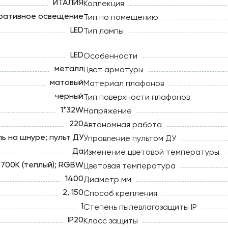
ИТАЛИЯ
Коллекция
ративное освещение
Тип по помещению
LED
Тип лампы
LED
Особенности
металл
Цвет арматуры
матовый
Материал плафонов
черный
Тип поверхности плафонов
1*32W
Напряжение
220
Автономная работа
ь на шнуре; пульт ДУ
Управление пультом ДУ
Да
Изменение цветовой температуры
700К (теплый); RGBW
Цветовая температура
1400
Диаметр мм
2, 150
Способ крепления
1
Степень пылевлагозащиты IP
IP20
Класс защиты