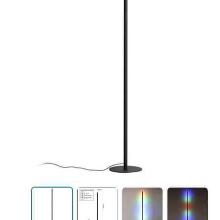
Уличные светильники
шинопровод
Профили для ленты
Электротовары
Лампочки
Светодиодные ленты
Торшеры
Настольные лампы
Профили для ленты
Лампочки