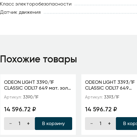
Класс электоробезопасности
Датчик движения
Похожие товары
ODEON LIGHT 3390/1F
ODEON LIGHT 3393/1F
CLASSIC ODL17 649 мат. зол/
CLASSIC ODL17 649
абажур ткань/хрусталь
мат.золото/абажур т
Артикул:
3390/1F
Артикул:
3393/1F
Торшер E14 40W 220V
хрусталь Торшер E1
AURELIA
220V GAELLORI
14 596.72 ₽
14 596.72 ₽
В корзину
В кор