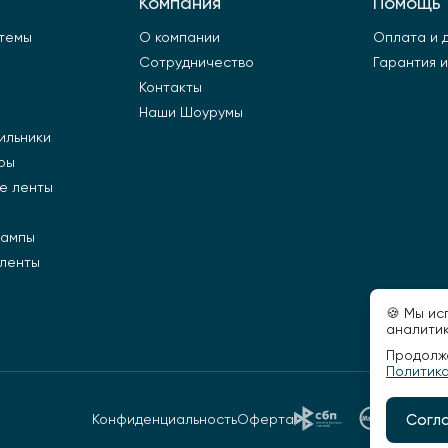
Компания
Помощь
стемы
О компании
Оплата и 
Сотрудничество
Гарантия и
Контакты
Наши Шоурумы
ильники
ры
е ленты
лампы
 ленты
🍪 Мы ис
аналитик
Продолжа
Политик
Конфиденциальность
Оферта
Согл