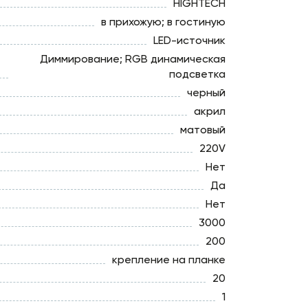
HIGHTECH
в прихожую; в гостиную
LED-источник
Диммирование; RGB динамическая
подсветка
черный
акрил
матовый
220V
Нет
Да
Нет
3000
200
крепление на планке
20
1