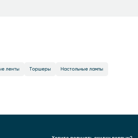
ые ленты
Торшеры
Настольные лампы
Хотите получать скидки первым?