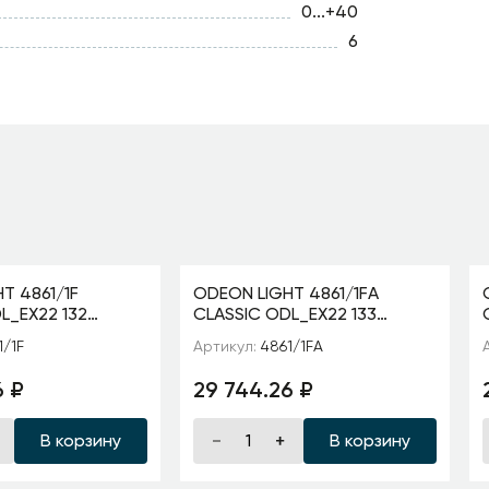
0...+40
6
T 4861/1F
ODEON LIGHT 4861/1FA
L_EX22 132
CLASSIC ODL_EX22 133
золотой/
1/1F
Артикул:
4861/1FA
.керамика/
раноцветн.керамика/
шер E27 1*60W
абажур Торшер E27 1*60W
6 ₽
29 744.26 ₽
4861/1F
В корзину
В корзину