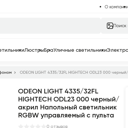
О компани
Поиск
етильники
Люстры
Бра
Уличные светильники
Электр
афоном
ODEON LIGHT 4335/32FL HIGHTECH ODL23 000 черный/
ODEON LIGHT 4335/32FL
 системы
HIGHTECH ODL23 000 черный/
 для трековых систем
акрил Напольный светильник
ильники
RGBW управляемый с пульта
емы в сборе
0 отзывов