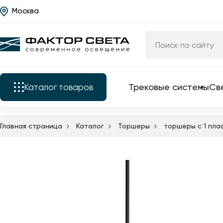
Москва
Назад
Каталог
Трековые системы
Светильники
Трековые системы
Св
Каталог
товаров
Люстры
Бра
Главная страница
Каталог
Торшеры
торшеры с 1 пл
Трековые системы
Подкатегории
Уличные светильники
Электротовары
Светильники
Все трековые
Светодиодные ленты
комплектующие
Люстры
Торшеры
трековые свет
Бра
трековые сист
Настольные лампы