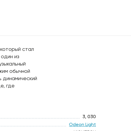
 который стал
 один из
узыкальный
ежим обычной
ь динамический
е, где
3, 030
Odeon Light