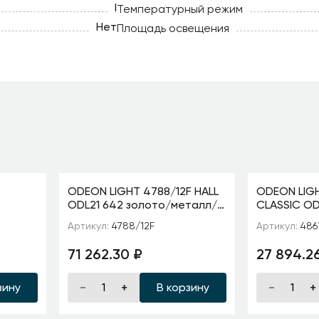
I
Температурный режим
Нет
Площадь освещения
ODEON LIGHT 4788/12F HALL
ODEON LIGH
ODL21 642 золото/металл/
CLASSIC OD
кань/
стекло Торшер E14 12*40W
золотой/
Артикул:
4788/12F
Артикул:
486
4 40W
YORK
раноцветн
стекло Тор
71 262.30 ₽
27 894.2
4861/1F
зину
В корзину