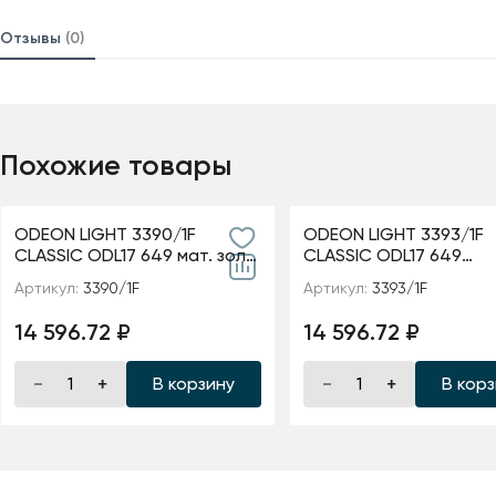
Отзывы
(0)
Похожие товары
ODEON LIGHT 3390/1F
ODEON LIGHT 3393/1F
CLASSIC ODL17 649 мат. зол/
CLASSIC ODL17 649
абажур ткань/хрусталь
мат.золото/абажур т
Артикул:
3390/1F
Артикул:
3393/1F
Торшер E14 40W 220V
хрусталь Торшер E14
AURELIA
220V GAELLORI
14 596.72 ₽
14 596.72 ₽
В корзину
В кор