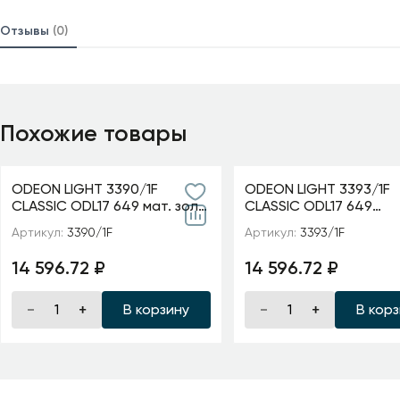
Отзывы
(0)
Похожие товары
ODEON LIGHT 3390/1F
ODEON LIGHT 3393/1F
CLASSIC ODL17 649 мат. зол/
CLASSIC ODL17 649
абажур ткань/хрусталь
мат.золото/абажур т
Артикул:
3390/1F
Артикул:
3393/1F
Торшер E14 40W 220V
хрусталь Торшер E14
AURELIA
220V GAELLORI
14 596.72 ₽
14 596.72 ₽
В корзину
В кор