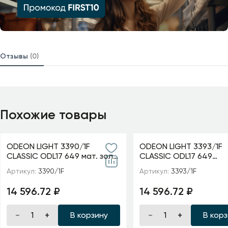
Отзывы
(0)
Похожие товары
ODEON LIGHT 3390/1F
ODEON LIGHT 3393/1F
CLASSIC ODL17 649 мат. зол/
CLASSIC ODL17 649
абажур ткань/хрусталь
мат.золото/абажур т
Артикул:
3390/1F
Артикул:
3393/1F
Торшер E14 40W 220V
хрусталь Торшер E14
AURELIA
220V GAELLORI
14 596.72 ₽
14 596.72 ₽
В корзину
В кор