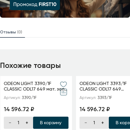
Отзывы
(0)
Похожие товары
ODEON LIGHT 3390/1F
ODEON LIGHT 3393/1F
CLASSIC ODL17 649 мат. зол/
CLASSIC ODL17 649
абажур ткань/хрусталь
мат.золото/абажур т
Артикул:
3390/1F
Артикул:
3393/1F
Торшер E14 40W 220V
хрусталь Торшер E14
AURELIA
220V GAELLORI
14 596.72 ₽
14 596.72 ₽
В корзину
В кор