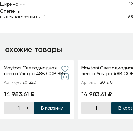
Ширина мм
12
Степень
пылевлагозащиты IP
68
Похожие товары
Maytoni Светодиодная
Maytoni Светодиодна
лента Ультра 48В COB 8Вт/
лента Ультра 48В COB
м 4000K 20м IP 20 20D220
м 2700K 20м IP 20 2012
Артикул:
201220
Артикул:
201218
14 983.61 ₽
14 983.61 ₽
В корзину
В кор