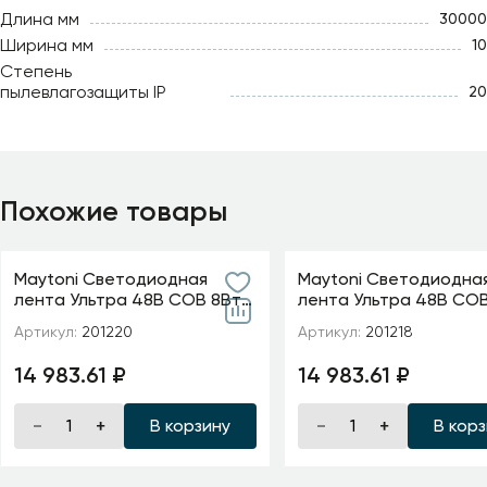
Длина мм
30000
Ширина мм
10
Степень
пылевлагозащиты IP
20
Похожие товары
Maytoni Светодиодная
Maytoni Светодиодна
лента Ультра 48В COB 8Вт/
лента Ультра 48В COB
м 4000K 20м IP 20 20D220
м 2700K 20м IP 20 2012
Артикул:
201220
Артикул:
201218
14 983.61 ₽
14 983.61 ₽
В корзину
В кор