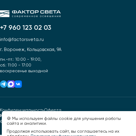
+7 960 123 02 03
info@factorsveta.ru
г. Воронеж, Кольцовская, 9А
пн.-пт.: 10:00 - 19:00,
сб.: 11:00 - 17:00
воскресенье выходной
Конфиденциальность
Оферта
🍪 Мы используем файлы cookie для улучшения работы
© 2026, Фактор света. Все права защищены.
Разработано -
сайта и аналитики.
Продолжая использовать сайт, вы соглашаетесь на их