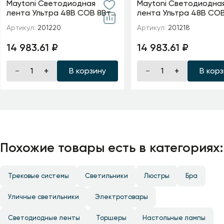
Maytoni Светодиодная
Maytoni Светодиодна
лента Ультра 48В COB 8Вт/
лента Ультра 48В COB
м 4000K 20м IP 20 20D220
м 2700K 20м IP 20 2012
Артикул:
201220
Артикул:
201218
14 983.61 ₽
14 983.61 ₽
В корзину
В кор
Похожие товары есть в категориях:
Трековые системы
Светильники
Люстры
Бра
Уличные светильники
Электротовары
Светодиодные ленты
Торшеры
Настольные лампы