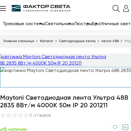
Назад
Каталог
Трековые системы
Светильники
Люстры
Бра
Уличные свет
Трековые системы
Главная страница
Каталог
Светодиодные ленты
лента 48B
May
Светильники
Люстры
Бра
Уличные светильники
Электротовары
Maytoni Светодиодная лента Ультра 48В
Светодиодные ленты
2835 8Вт/м 4000K 50м IP 20 201211
Торшеры
0 отзывов
Настольные лампы
В наличии