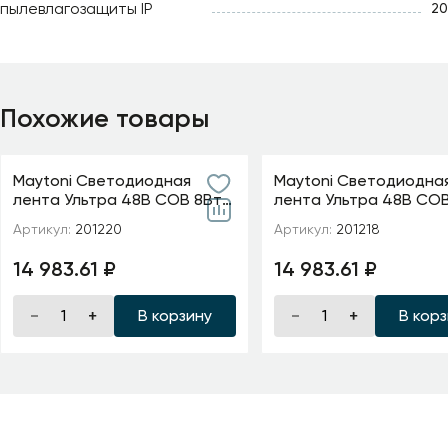
пылевлагозащиты IP
20
Похожие товары
Maytoni Светодиодная
Maytoni Светодиодна
лента Ультра 48В COB 8Вт/
лента Ультра 48В COB
м 4000K 20м IP 20 20D220
м 2700K 20м IP 20 2012
Артикул:
201220
Артикул:
201218
14 983.61 ₽
14 983.61 ₽
В корзину
В кор