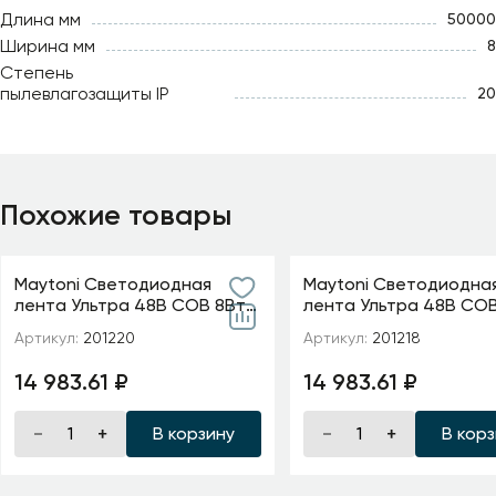
Длина мм
50000
Ширина мм
8
Степень
пылевлагозащиты IP
20
Похожие товары
Maytoni Светодиодная
Maytoni Светодиодна
лента Ультра 48В COB 8Вт/
лента Ультра 48В COB
м 4000K 20м IP 20 20D220
м 2700K 20м IP 20 2012
Артикул:
201220
Артикул:
201218
14 983.61 ₽
14 983.61 ₽
В корзину
В кор