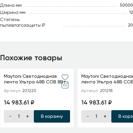
Длина мм
50000
Ширина мм
12
Степень
пылевлагозащиты IP
20
Похожие товары
Maytoni Светодиодная
Maytoni Светодиодна
лента Ультра 48В COB 8Вт/
лента Ультра 48В COB
м 4000K 20м IP 20 20D220
м 2700K 20м IP 20 2012
Артикул:
201220
Артикул:
201218
14 983.61 ₽
14 983.61 ₽
В корзину
В кор