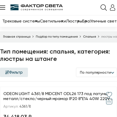
Назад
Каталог
Трековые системы
Светильники
Люстры
Бра
Уличные свет
Трековые системы
Главная страница
Подбор по типу помещения
Спальня
люстры н
Светильники
Тип помещения: спальня, категория:
Люстры
люстры на штанге
Бра
Уличные светильники
Фильтр
По популярности
Электротовары
Светодиодные ленты
ODEON LIGHT 4361/8 MIDCENT ODL26 173 под латунь/
металл/стекло/черный мрамор IP20 8*E14 40W 220V
Торшеры
LOLL
Артикул:
4361/8
Настольные лампы
34 418.03 ₽