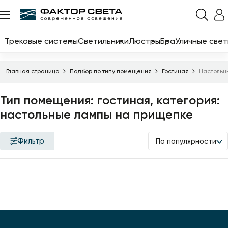
Назад
Каталог
Трековые системы
Светильники
Люстры
Бра
Уличные свет
Трековые системы
Главная страница
Подбор по типу помещения
Гостиная
Настольн
Светильники
Тип помещения: гостиная, категория:
Люстры
настольные лампы на прищепке
Бра
Уличные светильники
Фильтр
По популярности
Электротовары
Светодиодные ленты
Торшеры
Настольные лампы