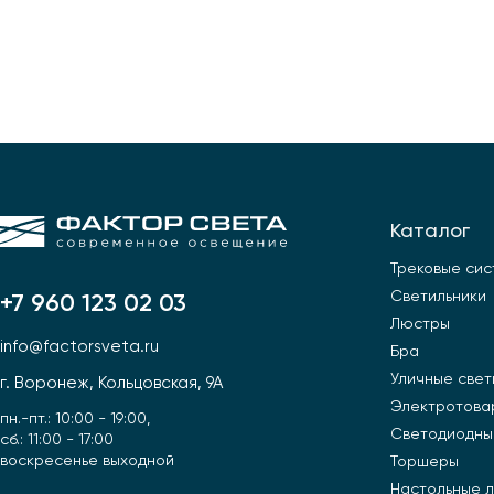
Уличные светильники
шинопровод
Профили для ленты
Электротовары
Лампочки
Светодиодные ленты
Торшеры
Настольные лампы
Каталог
Профили для ленты
Трековые си
Светильники
+7 960 123 02 03
Лампочки
Люстры
info@factorsveta.ru
Бра
Уличные свет
г. Воронеж, Кольцовская, 9А
Электротова
пн.-пт.: 10:00 - 19:00,
Светодиодны
сб.: 11:00 - 17:00
воскресенье выходной
Торшеры
Настольные 