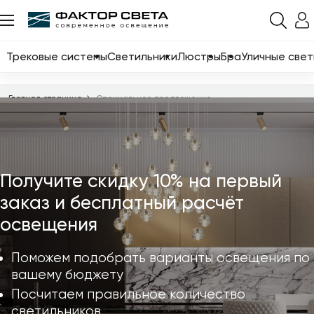
Назад
Каталог
Трековые системы
Светильники
Люстры
Бра
Уличные свет
Трековые системы
Главная страница
Специальное предложение
Светильники
Люстры
Бра
Получите скидку 10% на первый
Уличные светильники
заказ и бесплатный расчёт
Электротовары
освещения
Светодиодные ленты
Поможем подобрать варианты освещения по
Торшеры
вашему бюджету
Посчитаем правильное количество
Настольные лампы
светильников