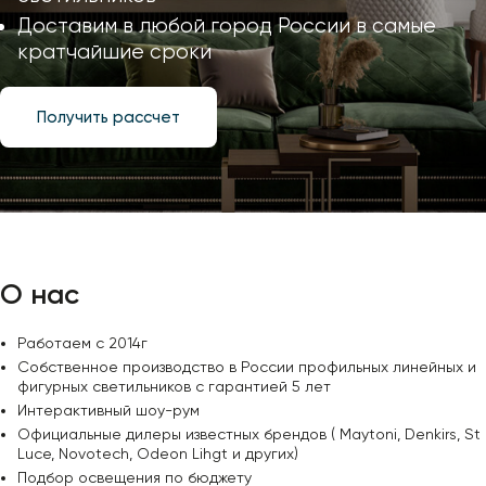
Профили для ленты
Доставим в любой город России в самые
кратчайшие сроки
Лампочки
Получить рассчет
О нас
Работаем с 2014г
Собственное производство в России профильных линейных и
фигурных светильников с гарантией 5 лет
Интерактивный шоу-рум
Официальные дилеры известных брендов ( Maytoni, Denkirs, St
Luce, Novotech, Odeon Lihgt и других)
Подбор освещения по бюджету