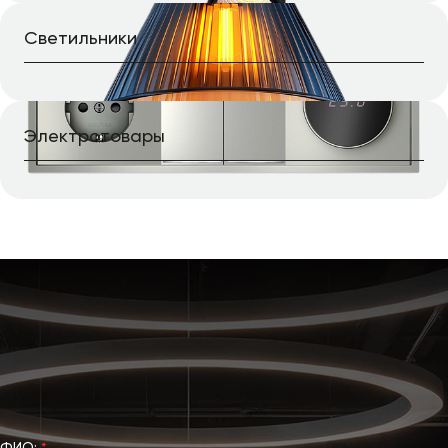
Перейти в каталог
Светильники
Перейти в каталог
Электротовары
Перейти в каталог
Сделаем профессиональный
расчет освещения за 1 день
Заполните анкету, чтобы узнать точную стоимость, сроки,
получить светорасчеты и визуализацию. Ответим на все
интересующие вас вопросы.
ФИО:
*