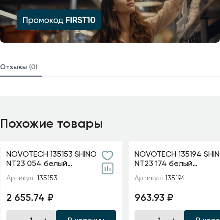
Отзывы
(0)
Похожие товары
NOVOTECH 135153 SHINO
NOVOTECH 135194 SHI
NT23 054 белый
NT23 174 белый
Низковольтный шинопровод
Низковольтный накла
Артикул:
135153
Артикул:
135194
1м IP20 48V FLUM
шинопровод 1м, заглуш
комплекте IP2
2 655.74 ₽
963.93 ₽