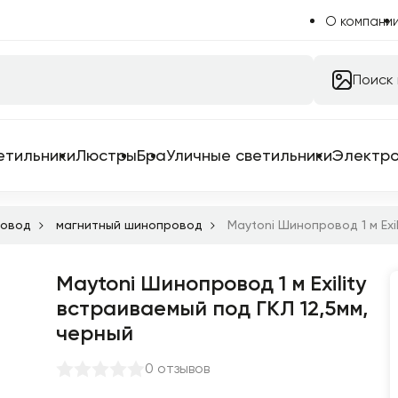
О компани
Поиск
етильники
Люстры
Бра
Уличные светильники
Электр
овод
магнитный шинопровод
Maytoni Шинопровод 1 м Exi
Maytoni Шинопровод 1 м Exility
 системы
встраиваемый под ГКЛ 12,5мм,
 для трековых систем
черный
ильники
0 отзывов
емы в сборе