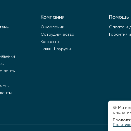
Компания
Помощь
стемы
О компании
Оплата и 
Сотрудничество
Гарантия и
Контакты
Наши Шоурумы
ильники
ры
е ленты
лампы
 ленты
🍪 Мы ис
аналитик
Продолжа
Политик