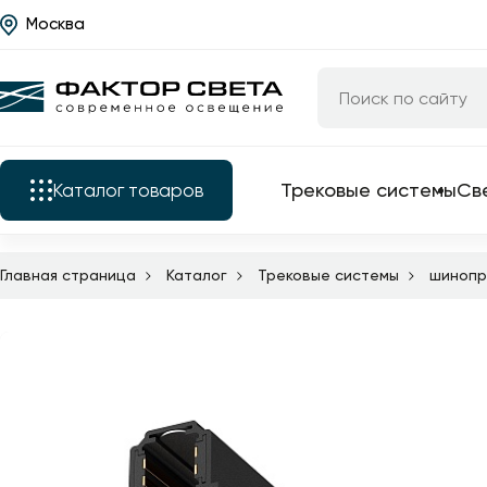
Москва
Назад
Каталог
Трековые системы
Светильники
Трековые системы
Св
Каталог
товаров
Люстры
Бра
Главная страница
Каталог
Трековые системы
шинопр
Трековые системы
Подкатегории
Уличные светильники
Электротовары
Светильники
Все трековые
Светодиодные ленты
комплектующие
Люстры
Торшеры
трековые свет
Бра
трековые сист
Настольные лампы