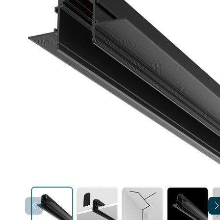
Уличные светильники
шинопровод
Профили для ленты
Электротовары
Лампочки
Светодиодные ленты
Торшеры
Настольные лампы
Профили для ленты
Лампочки