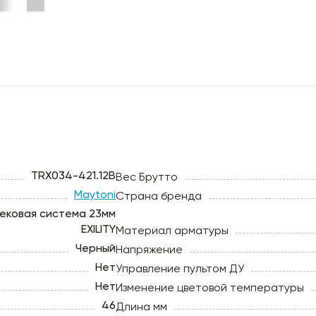
TRX034-421.12B
Вес Брутто
Maytoni
Страна бренда
ековая система 23мм
EXILITY
Материал арматуры
Черный
Напряжение
Нет
Управление пультом ДУ
Нет
Изменение цветовой температуры
46
Длина мм