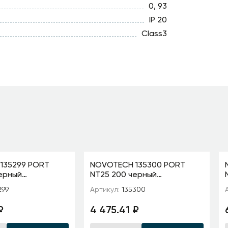
0, 93
IP 20
Class3
135299 PORT
NOVOTECH 135300 PORT
ерный
NT25 200 черный
д накладной/
Шинопровод накладной/
299
Артикул:
135300
в комплекте
подвесной в комплекте
шт, крышка
заглушки 2шт, крышка
₽
4 475.41 ₽