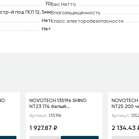
70
Вес Нетто
стр-й под ГКЛ 12, 5мм
Влагозащищенность
Нет
Класс электоробезопасности
Нет
NO
NOVOTECH 135196 SHINO
NOVOTECH 
NT23 174 белый
NT25 200 ч
дной
Низковольтный накладной
Шинопрово
Артикул:
135196
Артикул:
135
шки в
шинопровод, заглушки в
подвесной 
комплекте IP20 4
заглушки 2
1 927.87 ₽
2 134.43 