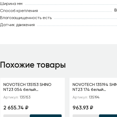
Ширина мм
В
Способ крепления
Влагозащищенность есть
Датчик движения
Похожие товары
NOVOTECH 135153 SHINO
NOVOTECH 135194 SHI
NT23 054 белый
NT23 174 белый
Низковольтный шинопровод
Низковольтный накла
Артикул:
135153
Артикул:
135194
1м IP20 48V FLUM
шинопровод 1м, заглу
комплекте IP2
2 655.74 ₽
963.93 ₽