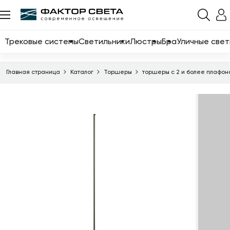
Назад
Каталог
Трековые системы
Светильники
Люстры
Бра
Уличные свет
Трековые системы
Главная страница
Каталог
Торшеры
торшеры с 2 и более плафо
Светильники
Люстры
Бра
Уличные светильники
Электротовары
Светодиодные ленты
Торшеры
Настольные лампы