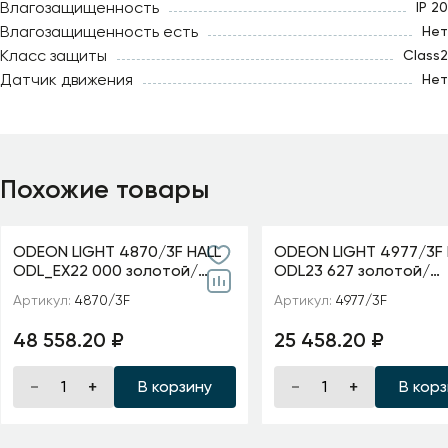
Влагозащищенность
IP 20
Влагозащищенность есть
Нет
Класс защиты
Class2
Датчик движения
Нет
Похожие товары
ODEON LIGHT 4870/3F HALL
ODEON LIGHT 4977/3F 
ODL_EX22 000 золотой/
ODL23 627 золотой/
чёрный/стекло Торшер E14
хрусталь Торшер E14
Артикул:
4870/3F
Артикул:
4977/3F
3*40W VENTAGLIO
VERSIA
48 558.20 ₽
25 458.20 ₽
В корзину
В кор