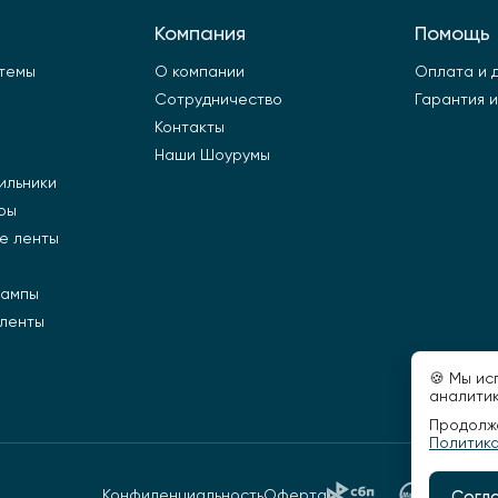
Компания
Помощь
стемы
О компании
Оплата и 
Сотрудничество
Гарантия и
Контакты
Наши Шоурумы
ильники
ры
е ленты
лампы
 ленты
🍪 Мы ис
аналитик
Продолжа
Политик
Конфиденциальность
Оферта
Согл