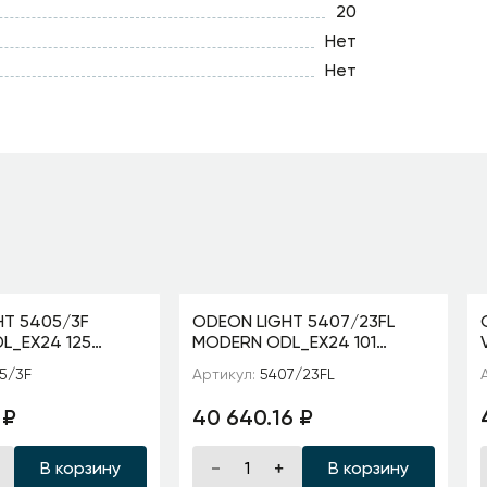
20
Нет
Нет
HT 5405/3F
ODEON LIGHT 5407/23FL
L_EX24 125
MODERN ODL_EX24 101
рич./голубой/
черный/золотой/металл/
5/3F
Артикул:
5407/23FL
лый матов./
стекло Торшер LED 23W
рамика/
3000K 1940Лм M
 ₽
40 640.16 ₽
В корзину
В корзину