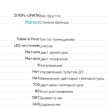
Z010FL-L8W3K
Вес Брутто
Maytoni
Страна бренда
Table & Floor
Тип по помещению
LED-источник
Цоколь
Металл
Цвет арматуры
Металл
Цвет плафонов
9
Напряжение
Нет
Управление пультом ДУ
Нет
Изменение цветовой температуры
700
Цветовая температура
80
Угол рассеивания
1387
Диаметр мм
240
Ширина мм