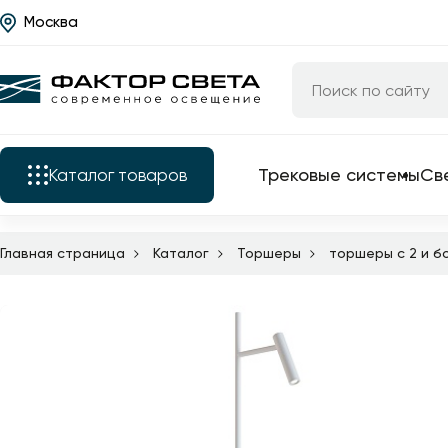
Москва
Назад
Каталог
Трековые системы
Светильники
Трековые системы
Св
Каталог
товаров
Люстры
Бра
Главная страница
Каталог
Торшеры
торшеры с 2 и 
Трековые системы
Подкатегории
Уличные светильники
Электротовары
Светильники
Все трековые
Светодиодные ленты
комплектующие
Люстры
Торшеры
трековые свет
Бра
трековые сист
Настольные лампы