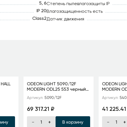
5, 6
Степень пылевлагозащиты IP
IP 20
Влагозащищенность есть
Class2
Датчик движения
 HALL
ODEON LIGHT 5090/12F
ODEON LIG
MODERN ODL25 553 черный
MODERN OD
 3*40W
матовый/белый/фарфор
золотой/ко
Артикул:
5090/12F
Артикул:
540
Торшер G4 LED 12*5W GARDI
зеленый/бе
металл/ке
69 317.21 ₽
41 225.41
зину
В корзину