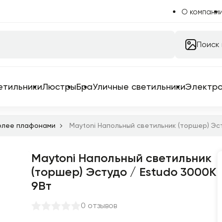
О компани
Поиск
етильники
Люстры
Бра
Уличные светильники
Электр
более плафонами
Maytoni Напольный светильник (торшер) Эс
Maytoni Напольный светильник
 системы
(торшер) Эстудо / Estudo 3000К
 для трековых систем
9Вт
ильники
0 отзывов
емы в сборе