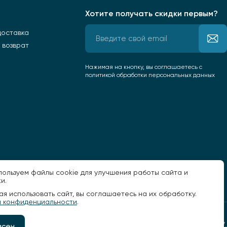
Хотите получать скидки первым?
доставка
 возврат
Нажимая на кнопку, вы соглашаетесь
с
политикой обработки персональных данных
пользуем файлы cookie для улучшения работы сайта и
и.
я использовать сайт, вы соглашаетесь на их обработку.
а конфиденциальности
.
Разработано -
асен