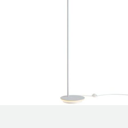
Уличные светильники
шинопровод
Профили для ленты
Электротовары
Лампочки
Светодиодные ленты
Торшеры
Настольные лампы
Профили для ленты
Лампочки