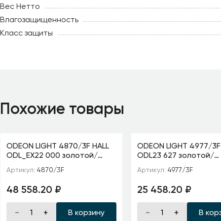
Вес Нетто
Влагозащищенность
Класс защиты
Похожие товары
ODEON LIGHT 4870/3F HALL
ODEON LIGHT 4977/3F
ODL_EX22 000 золотой/
ODL23 627 золотой/
чёрный/стекло Торшер E14
хрусталь Торшер E14
Артикул:
4870/3F
Артикул:
4977/3F
3*40W VENTAGLIO
VERSIA
48 558.20 ₽
25 458.20 ₽
В корзину
В кор