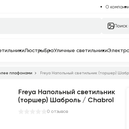
О компани
Поиск
етильники
Люстры
Бра
Уличные светильники
Электр
более плафонами
Freya Напольный светильник (торшер) Шабр
Freya Напольный светильник
 системы
(торшер) Шаброль / Chabrol
 для трековых систем
0 отзывов
ильники
емы в сборе