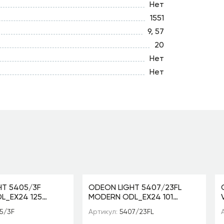
Нет
1551
9, 57
20
Нет
Нет
HT 5405/3F
ODEON LIGHT 5407/23FL
L_EX24 125
MODERN ODL_EX24 101
рич./голубой/
черный/золотой/металл/
5/3F
Артикул:
5407/23FL
лый матов./
стекло Торшер LED 23W