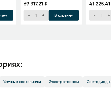
металл/ке
69 317.21 ₽
41 225.41
зину
В корзину
ориях:
Уличные светильники
Электротовары
Светодиодн