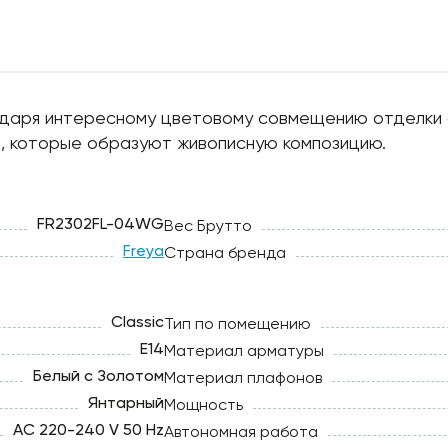
годаря интересному цветовому совмещению отделки
м, которые образуют живописную композицию.
FR2302FL-04WG
Вес Брутто
Freya
Страна бренда
Classic
Тип по помещению
E14
Материал арматуры
Белый с Золотом
Материал плафонов
Янтарный
Мощность
AC 220-240 V 50 Hz
Автономная работа