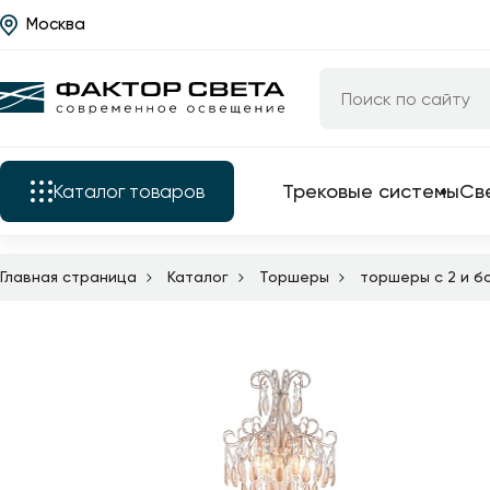
Москва
Назад
Каталог
Трековые системы
Светильники
Трековые системы
Св
Каталог
товаров
Люстры
Бра
Главная страница
Каталог
Торшеры
торшеры с 2 и 
Трековые системы
Подкатегории
Уличные светильники
Электротовары
Светильники
Все трековые
Светодиодные ленты
комплектующие
Люстры
Торшеры
трековые свет
Бра
трековые сист
Настольные лампы