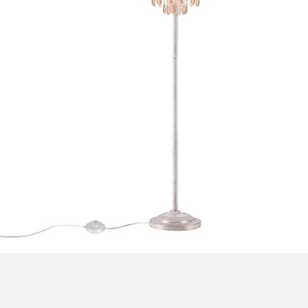
Уличные светильники
шинопровод
Профили для ленты
Электротовары
Лампочки
Светодиодные ленты
Торшеры
Настольные лампы
Профили для ленты
Лампочки