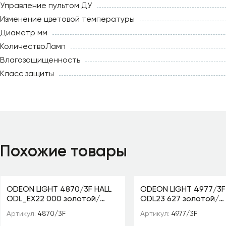
Управление пультом ДУ
Изменение цветовой температуры
Диаметр мм
КоличествоЛамп
Влагозащищенность
Класс защиты
Похожие товары
ODEON LIGHT 4870/3F HALL
ODEON LIGHT 4977/3F
ODL_EX22 000 золотой/
ODL23 627 золотой/
чёрный/стекло Торшер E14
хрусталь Торшер E14
Артикул:
4870/3F
Артикул:
4977/3F
3*40W VENTAGLIO
VERSIA