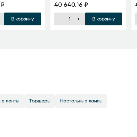
рамика/
3000K 1940Лм M
 ₽
40 640.16 ₽
В корзину
В корзину
ые ленты
Торшеры
Настольные лампы