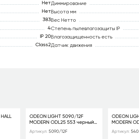
Нет
Диммирование
Нет
Высота мм
383
Вес Нетто
4
Степень пылевлагозащиты IP
IP 20
Влагозащищенность есть
Class2
Датчик движения
 HALL
ODEON LIGHT 5090/12F
ODEON LIG
MODERN ODL25 553 черный
MODERN OD
 3*40W
матовый/белый/фарфор
золотой/ко
Артикул:
5090/12F
Артикул:
540
Торшер G4 LED 12*5W GARDI
зеленый/бе