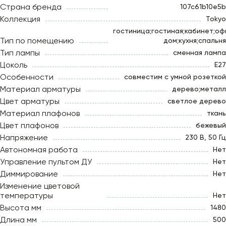
Страна бренда
107c61b10e5b
Коллекция
Tokyo
гостиница;гостиная;кабинет;оф
Тип по помещению
дом;кухня;спальня
Тип лампы
сменная лампа
Цоколь
E27
Особенности
совместим с умной розеткой
Материал арматуры
дерево;металл
Цвет арматуры
светлое дерево
Материал плафонов
ткань
Цвет плафонов
бежевый
Напряжение
230 В, 50 Гц
Автономная работа
Нет
Управление пультом ДУ
Нет
Диммирование
Нет
Изменение цветовой
температуры
Нет
Высота мм
1480
Длина мм
500