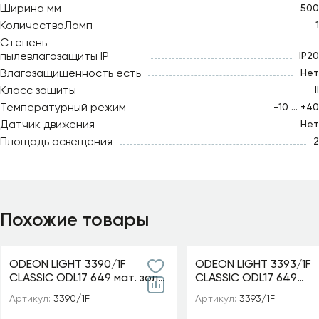
Ширина мм
500
КоличествоЛамп
1
Степень
пылевлагозащиты IP
IP20
Влагозащищенность есть
Нет
Класс защиты
II
Температурный режим
-10 ... +40
Датчик движения
Нет
Площадь освещения
2
Похожие товары
ODEON LIGHT 3390/1F
ODEON LIGHT 3393/1F
CLASSIC ODL17 649 мат. зол/
CLASSIC ODL17 649
абажур ткань/хрусталь
мат.золото/абажур т
Артикул:
3390/1F
Артикул:
3393/1F
Торшер E14 40W 220V
хрусталь Торшер E14
AURELIA
220V GAELLORI