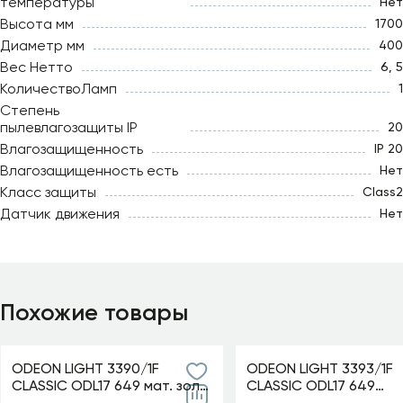
температуры
Нет
Высота мм
1700
Диаметр мм
400
Вес Нетто
6, 5
КоличествоЛамп
1
Степень
пылевлагозащиты IP
20
Влагозащищенность
IP 20
Влагозащищенность есть
Нет
Класс защиты
Class2
Датчик движения
Нет
Похожие товары
ODEON LIGHT 3390/1F
ODEON LIGHT 3393/1F
CLASSIC ODL17 649 мат. зол/
CLASSIC ODL17 649
абажур ткань/хрусталь
мат.золото/абажур т