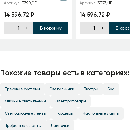
Артикул:
3390/1F
Артикул:
3393/1F
Торшер E14 40W 220V
хрусталь Торшер E14
AURELIA
220V GAELLORI
14 596.72 ₽
14 596.72 ₽
В корзину
В кор
Похожие товары есть в категориях:
Трековые системы
Светильники
Люстры
Бра
Уличные светильники
Электротовары
Светодиодные ленты
Торшеры
Настольные лампы
Профили для ленты
Лампочки