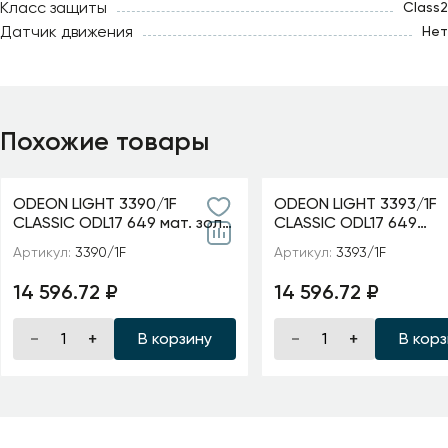
Класс защиты
Class2
Датчик движения
Нет
Похожие товары
ODEON LIGHT 3390/1F
ODEON LIGHT 3393/1F
CLASSIC ODL17 649 мат. зол/
CLASSIC ODL17 649
абажур ткань/хрусталь
мат.золото/абажур т
Артикул:
3390/1F
Артикул:
3393/1F
Торшер E14 40W 220V
хрусталь Торшер E14
AURELIA
220V GAELLORI
14 596.72 ₽
14 596.72 ₽
В корзину
В кор