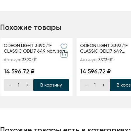
Похожие товары
ODEON LIGHT 3390/1F
ODEON LIGHT 3393/1F
CLASSIC ODL17 649 мат. зол/
CLASSIC ODL17 649
абажур ткань/хрусталь
мат.золото/абажур т
Артикул:
3390/1F
Артикул:
3393/1F
Торшер E14 40W 220V
хрусталь Торшер E14
AURELIA
220V GAELLORI
14 596.72 ₽
14 596.72 ₽
В корзину
В кор
Похожие товары есть в категориях: