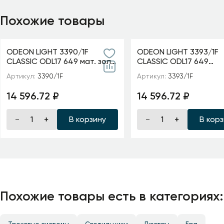
Похожие товары
ODEON LIGHT 3390/1F
ODEON LIGHT 3393/1F
CLASSIC ODL17 649 мат. зол/
CLASSIC ODL17 649
абажур ткань/хрусталь
мат.золото/абажур т
Артикул:
3390/1F
Артикул:
3393/1F
Торшер E14 40W 220V
хрусталь Торшер E14
AURELIA
220V GAELLORI
14 596.72 ₽
14 596.72 ₽
В корзину
В кор
Похожие товары есть в категориях: