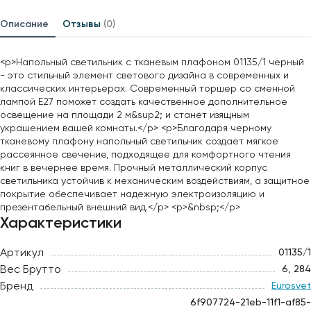
Описание
Отзывы
(0)
<p>Напольный светильник с тканевым плафоном 01135/1 черный
- это стильный элемент светового дизайна в современных и
классических интерьерах. Современный торшер со сменной
лампой E27 поможет создать качественное дополнительное
освещение на площади 2 м&sup2; и станет изящным
украшением вашей комнаты.</p> <p>Благодаря черному
тканевому плафону напольный светильник создает мягкое
рассеянное свечение, подходящее для комфортного чтения
книг в вечернее время. Прочный металлический корпус
светильника устойчив к механическим воздействиям, а защитное
покрытие обеспечивает надежную электроизоляцию и
презентабельный внешний вид.</p> <p>&nbsp;</p>
Характеристики
Артикул
01135/1
Вес Брутто
6, 284
Бренд
Eurosvet
6f907724-21eb-11f1-af85-