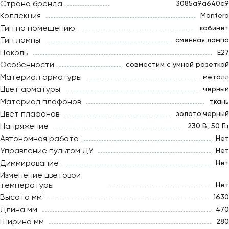
Страна бренда
3085a9a640c9
Коллекция
Montero
Тип по помещению
кабинет
Тип лампы
сменная лампа
Цоколь
E27
Особенности
совместим с умной розеткой
Материал арматуры
металл
Цвет арматуры
черный
Материал плафонов
ткань
Цвет плафонов
золото;черный
Напряжение
230 В, 50 Гц
Автономная работа
Нет
Управление пультом ДУ
Нет
Диммирование
Нет
Изменение цветовой
температуры
Нет
Высота мм
1630
Длина мм
470
Ширина мм
280