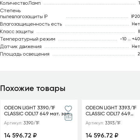
КоличествоЛамп
1
Степень
пылевлагозащиты IP
IP20
Влагозащищенность есть
Нет
Класс защиты
II
Температурный режим
-10 ... +40
Датчик движения
Нет
Площадь освещения
2
Похожие товары
ODEON LIGHT 3390/1F
ODEON LIGHT 3393/1F
CLASSIC ODL17 649 мат. зол/
CLASSIC ODL17 649
абажур ткань/хрусталь
мат.золото/абажур т
Артикул:
3390/1F
Артикул:
3393/1F
Торшер E14 40W 220V
хрусталь Торшер E14
AURELIA
220V GAELLORI
14 596.72 ₽
14 596.72 ₽