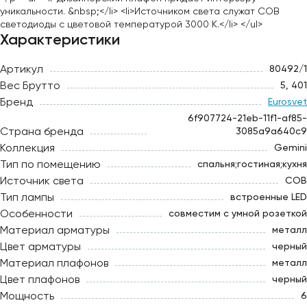
уникальности. &nbsp;</li> <li>Источником света служат COB
светодиоды с цветовой температурой 3000 К.</li> </ul>
Характеристики
Артикул
80492/1
Вес Брутто
5, 401
Бренд
Eurosvet
6f907724-21eb-11f1-af85-
Страна бренда
3085a9a640c9
Коллекция
Gemini
Тип по помещению
спальня;гостиная;кухня
Источник света
COB
Тип лампы
встроенные LED
Особенности
совместим с умной розеткой
Материал арматуры
металл
Цвет арматуры
черный
Материал плафонов
металл
Цвет плафонов
черный
Мощность
6