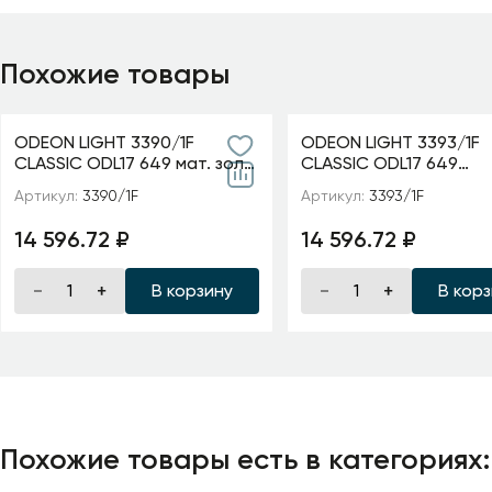
Похожие товары
ODEON LIGHT 3390/1F
ODEON LIGHT 3393/1F
CLASSIC ODL17 649 мат. зол/
CLASSIC ODL17 649
абажур ткань/хрусталь
мат.золото/абажур т
Артикул:
3390/1F
Артикул:
3393/1F
Торшер E14 40W 220V
хрусталь Торшер E14
AURELIA
220V GAELLORI
14 596.72 ₽
14 596.72 ₽
В корзину
В кор
Похожие товары есть в категориях: