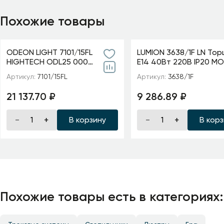
Похожие товары
ODEON LIGHT 7101/15FL
LUMION 3638/1F LN То
HIGHTECH ODL25 000
E14 40Вт 220В IP20 M
Напольный светильник
Артикул:
7101/15FL
Артикул:
3638/1F
поворотн на 350° акрил/
металл IP20 LED
21 137.70 ₽
9 286.89 ₽
В корзину
В кор
Похожие товары есть в категориях: