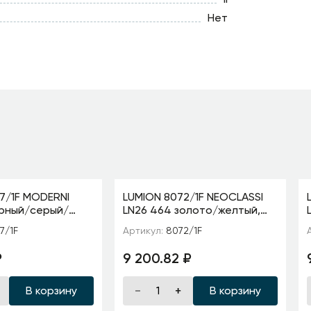
Нет
7/1F MODERNI
LUMION 8072/1F NEOCLASSI
ерный/серый/
LN26 464 золото/желтый,
еталл/текстиль
металл/камень/текстиль
7/1F
Артикул:
8072/1F
 60W 220V ELSA
Торшер E27 1*60W 220V
VELVE
₽
9 200.82 ₽
В корзину
В корзину