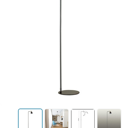
Уличные светильники
шинопровод
Профили для ленты
Электротовары
Лампочки
Светодиодные ленты
Торшеры
Настольные лампы
Профили для ленты
Лампочки