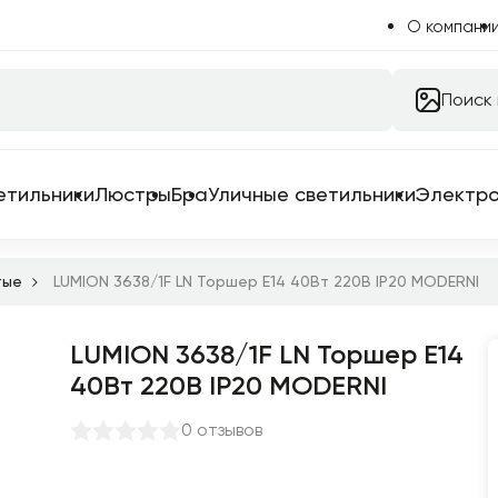
О компани
Поиск
етильники
Люстры
Бра
Уличные светильники
Электр
тые
LUMION 3638/1F LN Торшер E14 40Вт 220В IP20 MODERNI
LUMION 3638/1F LN Торшер E14
 системы
40Вт 220В IP20 MODERNI
 для трековых систем
0 отзывов
ильники
емы в сборе