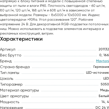
напрямую к блоку питания и модели с повышенной степенью
защиты от пыли и влаги IP65. Плотность светодиодов - 60 шт/м,
80 шт/м, 120 шт/м, 168 шт/м и 608 шт/м в зависимости от
выбранной модели. Размеры - 8х5000 и 10х5000 мм. Индекс
цветопередачи >90Ra. Угол рассеивания 120°. Рабочее
напряжение 24 В. Для декоративной RGB-подсветки потолочных
ниш. Можно использовать в подсветке элементов интерьера и
рекламных конструкций, витрин.
Характеристики
Артикул
201132
Вес Брутто
0, 166
Бренд
Maytoni
Страна бренда
Германия
Тип лампы
LED-источник
Цоколь
LED
Типоразмер
5050
Материал арматуры
Медь
Цвет арматуры
Белый
Мощность
14, 4
Напряжение
DC 24 V