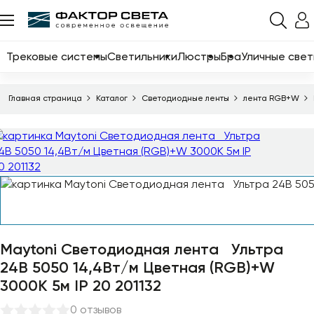
Назад
Каталог
Трековые системы
Светильники
Люстры
Бра
Уличные свет
Трековые системы
Главная страница
Каталог
Светодиодные ленты
лента RGB+W
Светильники
Люстры
Бра
Уличные светильники
Электротовары
Светодиодные ленты
Maytoni Светодиодная лента Ультра
24В 5050 14,4Вт/м Цветная (RGB)+W
Торшеры
3000К 5м IP 20 201132
Настольные лампы
0 отзывов