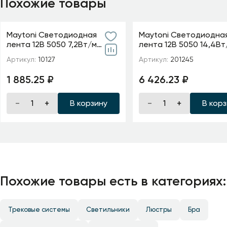
Похожие товары
Maytoni Светодиодная
Maytoni Светодиодна
лента 12В 5050 7,2Вт/м
лента 12В 5050 14,4Вт
Цветная (RGB) 5м IP65
IP 68 Адресная (SPI) Ц
Артикул:
10127
Артикул:
201245
(RGB) 201245
1 885.25 ₽
6 426.23 ₽
В корзину
В кор
Похожие товары есть в категориях:
Трековые системы
Светильники
Люстры
Бра