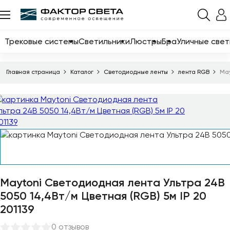
Назад
Каталог
Трековые системы
Светильники
Люстры
Бра
Уличные свет
Трековые системы
Главная страница
Каталог
Светодиодные ленты
лента RGB
May
Светильники
Люстры
Бра
Уличные светильники
Электротовары
Светодиодные ленты
Maytoni Светодиодная лента Ультра 24В
5050 14,4Вт/м Цветная (RGB) 5м IP 20
Торшеры
201139
Настольные лампы
0 отзывов