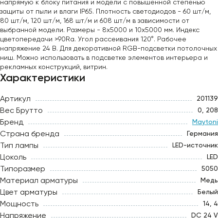
напрямую к блоку питания и модели с повышенной степенью
защиты от пыли и влаги IP65. Плотность светодиодов - 60 шт/м,
80 шт/м, 120 шт/м, 168 шт/м и 608 шт/м в зависимости от
выбранной модели. Размеры - 8х5000 и 10х5000 мм. Индекс
цветопередачи >90Ra. Угол рассеивания 120°. Рабочее
напряжение 24 В. Для декоративной RGB-подсветки потолочных
ниш. Можно использовать в подсветке элементов интерьера и
рекламных конструкций, витрин.
Характеристики
Артикул
201139
Вес Брутто
0, 208
Бренд
Maytoni
Страна бренда
Германия
Тип лампы
LED-источник
Цоколь
LED
Типоразмер
5050
Материал арматуры
Медь
Цвет арматуры
Белый
Мощность
14, 4
Напряжение
DC 24 V