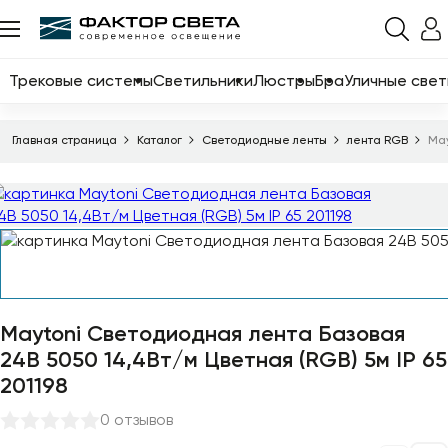
Назад
Каталог
Трековые системы
Светильники
Люстры
Бра
Уличные свет
Трековые системы
Главная страница
Каталог
Светодиодные ленты
лента RGB
May
Светильники
Люстры
Бра
Уличные светильники
Электротовары
Maytoni Светодиодная лента Базовая
Светодиодные ленты
24В 5050 14,4Вт/м Цветная (RGB) 5м IP 65
201198
Торшеры
0 отзывов
Настольные лампы