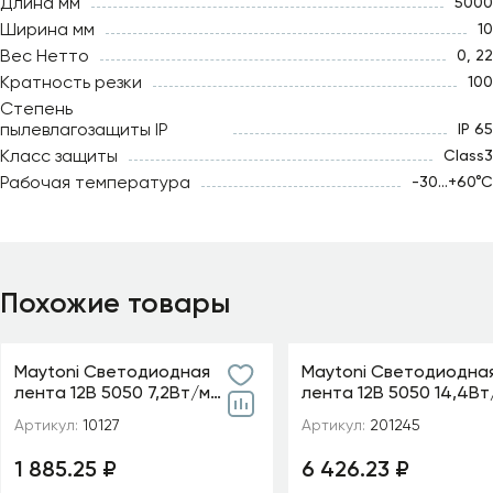
Длина мм
5000
Ширина мм
10
Вес Нетто
0, 22
Кратность резки
100
Степень
пылевлагозащиты IP
IP 65
Класс защиты
Class3
Рабочая температура
-30...+60°С
Похожие товары
Maytoni Светодиодная
Maytoni Светодиодна
лента 12В 5050 7,2Вт/м
лента 12В 5050 14,4Вт
Цветная (RGB) 5м IP65
IP 68 Адресная (SPI) Ц
Артикул:
10127
Артикул:
201245
(RGB) 201245
1 885.25 ₽
6 426.23 ₽