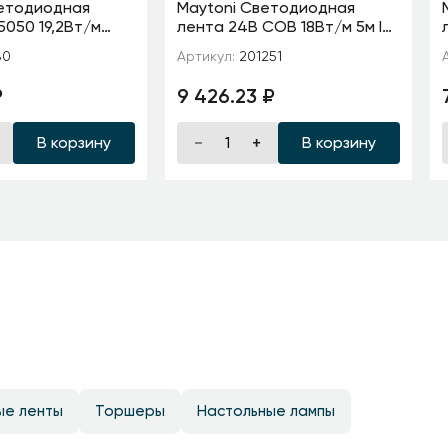
ветодиодная
Maytoni Светодиодная
5050 19,2Вт/м
лента 24В COB 18Вт/м 5м IP
GB) + 4000K 5м
65 Адресная (SPI) Цветная
80
Артикул:
201251
(RGB) 201251
₽
9 426.23 ₽
В корзину
В корзину
ые ленты
Торшеры
Настольные лампы