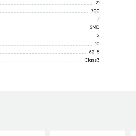
21
700
/
SMD
2
10
62, 5
Class3