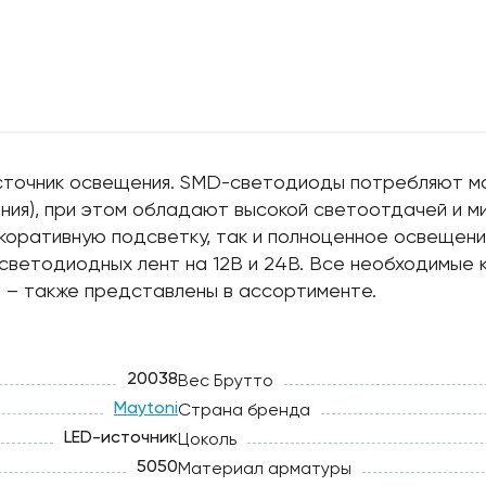
источник освещения. SMD-светодиоды потребляют м
ания), при этом обладают высокой светоотдачей и м
коративную подсветку, так и полноценное освещени
 светодиодных лент на 12В и 24В. Все необходимые
ы – также представлены в ассортименте.
20038
Вес Брутто
Maytoni
Страна бренда
LED-источник
Цоколь
5050
Материал арматуры