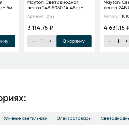
я
Maytoni Светодиодная
Maytoni С
т/м 5м
лента 24В 5050 14,4Вт/м
лента 24В 
ветная
Цветная (RGB) + 4000K 5м
Цветная (R
Артикул:
10177
Артикул:
101
IP20
IP20
3 114.75 ₽
4 631.15 
зину
В корзину
ориях:
Уличные светильники
Электротовары
Светодиодн