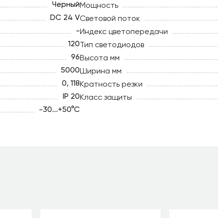
Черный
Мощность
DC 24 V
Световой поток
-
Индекс цветопередачи
120
Тип светодиодов
96
Высота мм
5000
Ширина мм
0, 118
Кратность резки
IP 20
Класс защиты
-30...+50°C