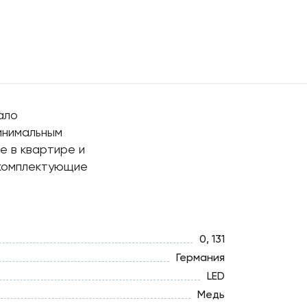
ало
инимальным
е в квартире и
 комплектующие
0, 131
Германия
LED
Медь