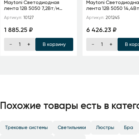
Maytoni Светодиодная
Maytoni Светодиодна
лента 12В 5050 7,2Вт/м
лента 12В 5050 14,4В
Цветная (RGB) 5м IP65
IP 68 Адресная (SPI) Ц
Артикул:
10127
Артикул:
201245
(RGB) 201245
1 885.25 ₽
6 426.23 ₽
В корзину
В кор
Похожие товары есть в катег
Трековые системы
Светильники
Люстры
Бра