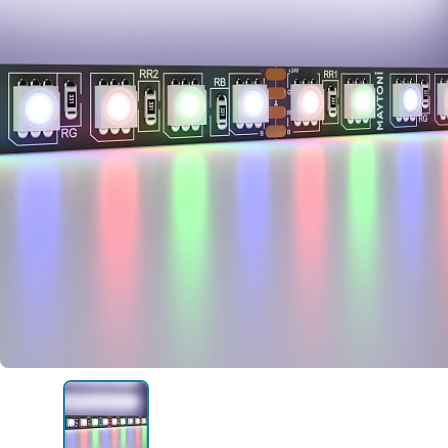
Уличные светильники
шинопровод
Профили для ленты
Электротовары
Лампочки
Светодиодные ленты
Торшеры
Настольные лампы
Профили для ленты
Лампочки