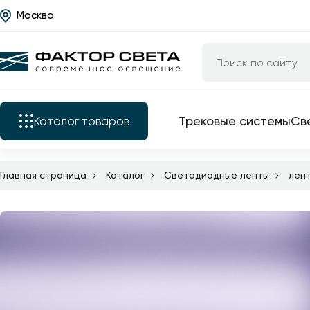
Москва
Назад
Каталог
Трековые системы
Светильники
Трековые системы
Св
Каталог
товаров
Люстры
Бра
Главная страница
Каталог
Светодиодные ленты
лен
Трековые системы
Подкатегории
Уличные светильники
Электротовары
Светильники
Все трековые
Светодиодные ленты
комплектующие
Люстры
Торшеры
трековые свет
Бра
трековые сист
Настольные лампы