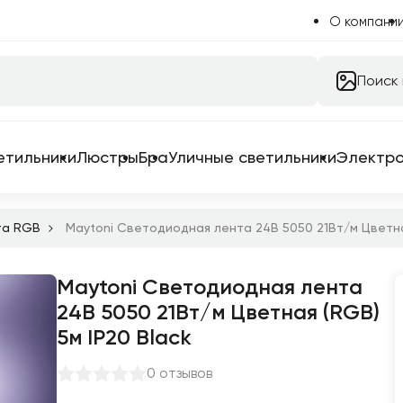
О компани
Поиск
етильники
Люстры
Бра
Уличные светильники
Электр
та RGB
Maytoni Светодиодная лента 24В 5050 21Вт/м Цветная
Maytoni Светодиодная лента
 системы
24В 5050 21Вт/м Цветная (RGB)
 для трековых систем
5м IP20 Black
ильники
0 отзывов
емы в сборе