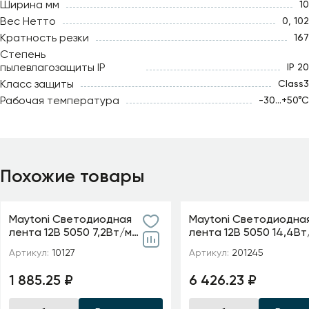
Ширина мм
10
Вес Нетто
0, 102
Кратность резки
167
Степень
пылевлагозащиты IP
IP 20
Класс защиты
Class3
Рабочая температура
-30...+50°C
Похожие товары
Maytoni Светодиодная
Maytoni Светодиодна
лента 12В 5050 7,2Вт/м
лента 12В 5050 14,4Вт
Цветная (RGB) 5м IP65
IP 68 Адресная (SPI) Ц
Артикул:
10127
Артикул:
201245
(RGB) 201245
1 885.25 ₽
6 426.23 ₽