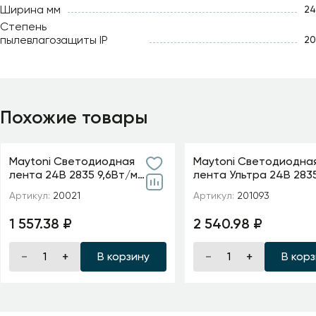
Ширина мм
24
Степень
пылевлагозащиты IP
20
Похожие товары
Maytoni Светодиодная
Maytoni Светодиодна
лента 24В 2835 9,6Вт/м
лента Ультра 24В 283
6000K 5м IP20 5мм
м 2700К 5м IP 20 20109
Артикул:
20021
Артикул:
201093
1 557.38 ₽
2 540.98 ₽
В корзину
В кор