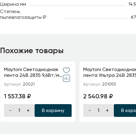
Ширина мм
14.5
Степень
пылевлагозащиты IP
67
Похожие товары
Maytoni Светодиодная
Maytoni Светодиодна
лента 24В 2835 9,6Вт/м
лента Ультра 24В 283
6000K 5м IP20 5мм
м 2700К 5м IP 20 20109
Артикул:
20021
Артикул:
201093
1 557.38 ₽
2 540.98 ₽
В корзину
В кор