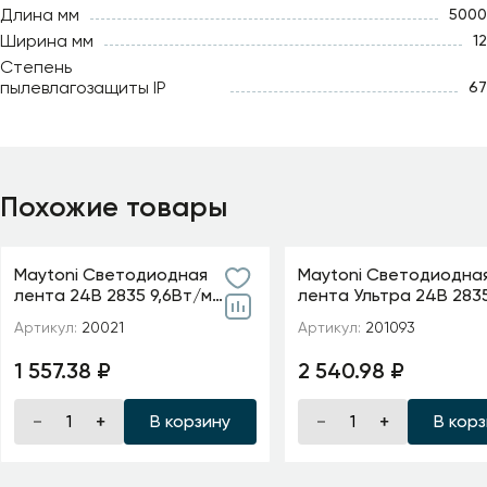
Длина мм
5000
Ширина мм
12
Степень
пылевлагозащиты IP
67
Похожие товары
Maytoni Светодиодная
Maytoni Светодиодна
лента 24В 2835 9,6Вт/м
лента Ультра 24В 283
6000K 5м IP20 5мм
м 2700К 5м IP 20 20109
Артикул:
20021
Артикул:
201093
1 557.38 ₽
2 540.98 ₽
В корзину
В кор