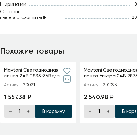
Ширина мм
8
Степень
пылевлагозащиты IP
20
Похожие товары
Maytoni Светодиодная
Maytoni Светодиодна
лента 24В 2835 9,6Вт/м
лента Ультра 24В 283
6000K 5м IP20 5мм
м 2700К 5м IP 20 20109
Артикул:
20021
Артикул:
201093
1 557.38 ₽
2 540.98 ₽
В корзину
В кор